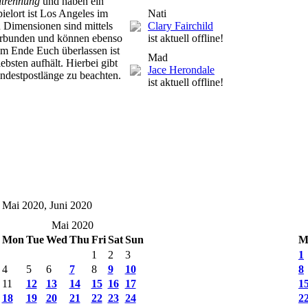
ntrennung
und haben ein
ielort ist Los Angeles im
Nati
n Dimensionen sind mittels
Clary Fairchild
verbunden und können ebenso
ist aktuell offline!
 am Ende Euch überlassen ist
Mad
ebsten aufhält. Hierbei gibt
Jace Herondale
ndestpostlänge zu beachten.
ist aktuell offline!
 Mai 2020, Juni 2020
Mai 2020
Mon
Tue
Wed
Thu
Fri
Sat
Sun
M
1
2
3
1
4
5
6
7
8
9
10
8
11
12
13
14
15
16
17
1
18
19
20
21
22
23
24
2