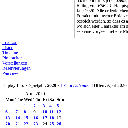
nach dem Prinzip der
Szene
Rating von
FSK 21
. Hauptsp
Jahr 2020. Alle erdenkliche
Portalen mit unserer Erde 
bespielt werden, so dass es
wo sich euer Charakter am li
es keine vorgeschriebene Mi
Lexikon
Listen
Timeline
Plottracker
Vorstellungen
Reservierungen
Pairview
Inplay-Info » Spieljahr:
2020
»
[ Zum
Kalender
]
Offen:
April 2020,
April 2020
Mon
Tue
Wed
Thu
Fri
Sat
Sun
1
2
3
4
5
6
7
8
9
10
11
12
13
14
15
16
17
18
19
20
21
22
23
24
25
26